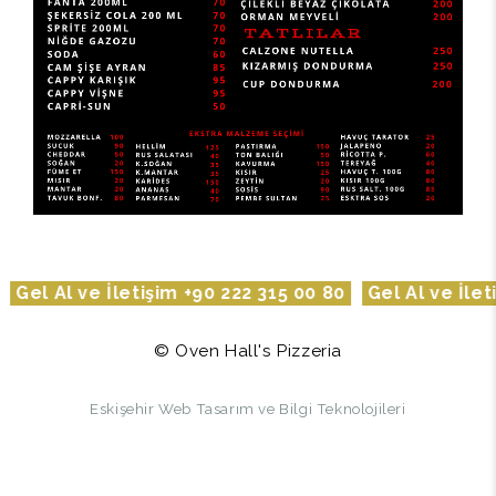
el Al ve İletişim +90 222 315 00 80
Gel Al ve İletişi
© Oven Hall's Pizzeria
Eskişehir Web Tasarım ve Bilgi Teknolojileri