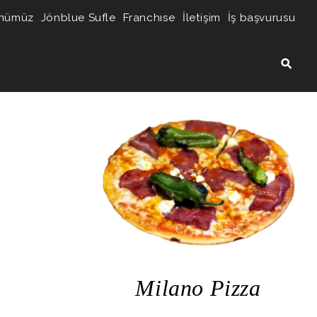
nümüz
Jönblue Sufle
Franchıse
İletişim
İş başvurusu
Milano Pizza