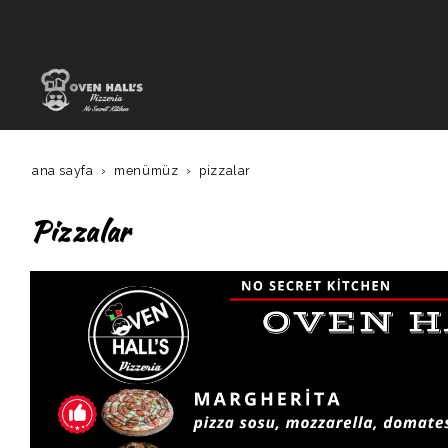
ana sayfa
menümüz
pizzalar
Pizzalar