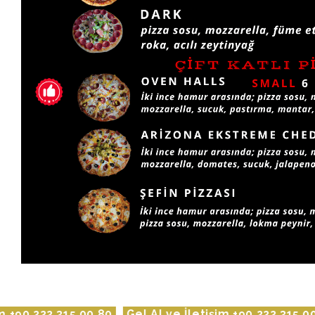
Gel Al ve İletişim +90 222 315 00 80
Gel Al ve İletiş